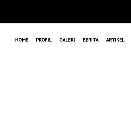
HOME
PROFIL
GALERI
BERITA
ARTIKEL
 DEPA-RI JADI ANGIN 
HUKUM INDONESIA, SI
ALAN HUKUM DI MASY
ANGIN SEGAR UNTUK PENEGAKAN HUKUM INDONESIA, SIAP MENGAW