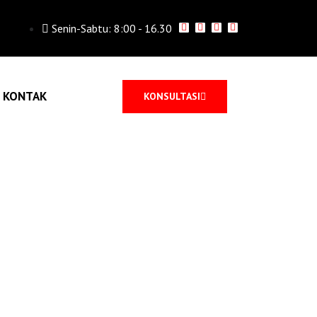
Senin-Sabtu: 8:00 - 16.30
KONTAK
KONSULTASI
SEGAR UNTUK
AP MENGAWAL
ARAKAT
AL PERSOALAN HUKUM DI MASYARAKAT