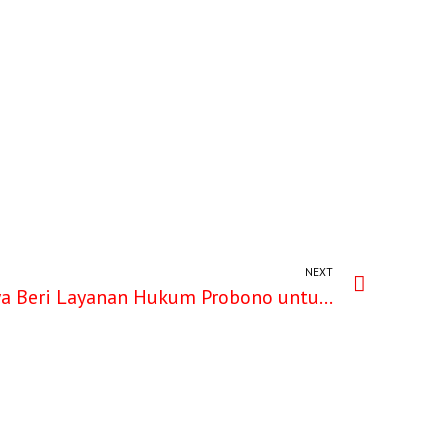
NEXT
Depari Dorong Anggotanya Beri Layanan Hukum Probono untuk Masyarakat