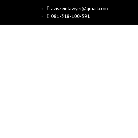
aziszeinlawyer@gmail.com
081-318-100-591
ORGANISASI
PENEGAKAN 
PERSO
HOME > ORGANISASI DEPA-RI JADI 