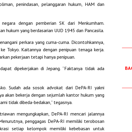
zoliman, penindasan, pelanggaran hukum, HAM dan
leh negara dengan pemberian SK dari Menkumham.
akan hukum yang berdasarian UUD 1945 dan Pancasila.
enangani perkara yang cuma-cuma. Dicontohkannya,
ke Tokyo. Kaitannya dengan penipuan tenaga kerja.
rkan pekerjaan tetapi hanya penipuan.
BAG
apat dipekerjakan di Jepang. “Faktanya tidak ada
sko. Sudah ada sosok advokat dari DePA-RI yakni
a akan bekerja dengan sejumlah kantor hukum yang
ami tidak dibeda-bedakan,” tegasnya.
riawan mengungkapkan, DePA-RI mencari jalannya
. Menurutnya, penggagas DePA-RI memiliki terobosan
krasi setiap kelompok memiliki kebebasan untuk