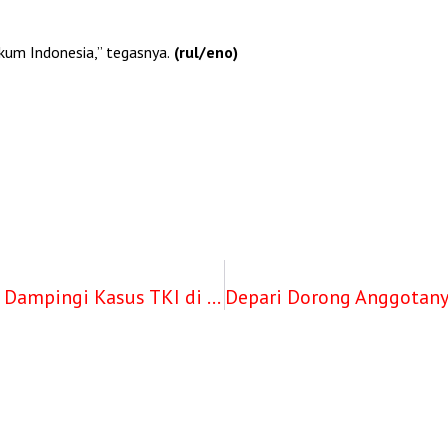
ukum Indonesia,” tegasnya.
(rul/eno)
Gebrakan Organisasi Advokat DePA-RI, Dampingi Kasus TKI di Jepang Hingga Kawal Putusan MK