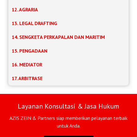
12. AGRARIA
13. LEGAL DRAFTING
14. SENGKETA PERKAPALAN DAN MARITIM
15. PENGADAAN
16. MEDIATOR
17. ARBITRASE
Layanan Konsultasi & Jasa Hukum
AZIS ZEIN & Partners siap memberikan pelayanan terbaik
untuk Anda.