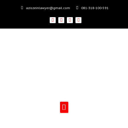
aziszeinlawyer@gmail.com
081-318-100-591