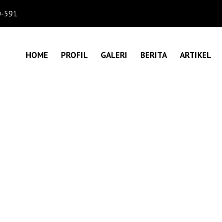
0-591
HOME
PROFIL
GALERI
BERITA
ARTIKEL
JASA PENGACARA BERKU
SALAH PILIH!
 > KETAHUI CIRI JASA PENGACARA BERKUALITAS, JANGAN SALAH P