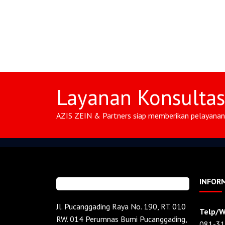
Layanan Konsulta
AZIS ZEIN & Partners siap memberikan pelayanan 
INFOR
Jl. Pucanggading Raya No. 190, RT. 010
Telp/W
RW. 014 Perumnas Bumi Pucanggading,
081-31