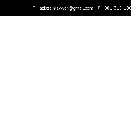
aziszeinlawyer@gmail.com
081-318-10
KETAHUI CIRI 
HOME